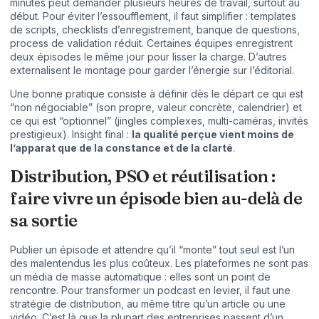
minutes peut demander plusieurs heures de travail, surtout au
début. Pour éviter l’essoufflement, il faut simplifier : templates
de scripts, checklists d’enregistrement, banque de questions,
process de validation réduit. Certaines équipes enregistrent
deux épisodes le même jour pour lisser la charge. D’autres
externalisent le montage pour garder l’énergie sur l’éditorial.
Une bonne pratique consiste à définir dès le départ ce qui est
“non négociable” (son propre, valeur concrète, calendrier) et
ce qui est “optionnel” (jingles complexes, multi-caméras, invités
prestigieux). Insight final :
la qualité perçue vient moins de
l’apparat que de la constance et de la clarté
.
Distribution, PSO et réutilisation :
faire vivre un épisode bien au-delà de
sa sortie
Publier un épisode et attendre qu’il “monte” tout seul est l’un
des malentendus les plus coûteux. Les plateformes ne sont pas
un média de masse automatique : elles sont un point de
rencontre. Pour transformer un podcast en levier, il faut une
stratégie de distribution, au même titre qu’un article ou une
vidéo. C’est là que la plupart des entreprises passent d’un