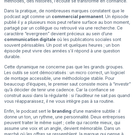
méthodes, des histoires, l’écoute se transforme en confiance.
Dans la pratique, de nombreuses marques constatent que le
podcast agit comme un
commercial permanent
. Un épisode
publié il y a plusieurs mois peut refaire surface au bon moment,
partagé par un collègue ou retrouvé via une recherche. Ce
caractère “evergreen” devient précieux au sein d’une
communication digitale
où les publications sociales sont
souvent périssables. Un post vit quelques heures ; un bon
épisode peut vivre des années s’il répond à une question
durable.
Cette dynamique ne concerne pas que les grands groupes.
Les outils se sont démocratisés : un micro correct, un logiciel
de montage accessible, une méthodologie stable. Pour
beaucoup d’équipes, le premier saut consiste moins à “investir”
qu’à décider de tenir une cadence. Car la confiance se
construit aussi dans la régularité : si l’auditeur ne sait pas quand
vous réapparaissez, il ne vous intègre pas à sa routine.
Enfin, le podcast sert le
branding
d’une manière subtile : il
donne un ton, un rythme, une personnalité. Deux entreprises
peuvent traiter le même sujet ; celle qui raconte mieux, qui
assume une voix et un angle, devient mémorable. Dans un
marché où les offres se ressemblent, la marque qui pense à