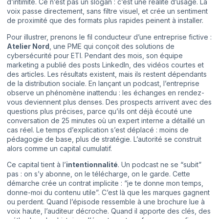
d’intimité. Ce n’est pas un slogan : c’est une réalité d’usage. La
voix passe directement, sans filtre visuel, et crée un sentiment
de proximité que des formats plus rapides peinent à installer.
Pour illustrer, prenons le fil conducteur d’une entreprise fictive :
Atelier Nord
, une PME qui conçoit des solutions de
cybersécurité pour ETI. Pendant des mois, son équipe
marketing a publié des posts LinkedIn, des vidéos courtes et
des articles. Les résultats existent, mais ils restent dépendants
de la distribution sociale. En lançant un podcast, l’entreprise
observe un phénomène inattendu : les échanges en rendez-
vous deviennent plus denses. Des prospects arrivent avec des
questions plus précises, parce qu’ils ont déjà écouté une
conversation de 25 minutes où un expert interne a détaillé un
cas réel. Le temps d’explication s’est déplacé : moins de
pédagogie de base, plus de stratégie. L’autorité se construit
alors comme un capital cumulatif.
Ce capital tient à l’
intentionnalité
. Un podcast ne se “subit”
pas : on s’y abonne, on le télécharge, on le garde. Cette
démarche crée un contrat implicite : “je te donne mon temps,
donne-moi du contenu utile”. C’est là que les marques gagnent
ou perdent. Quand l’épisode ressemble à une brochure lue à
voix haute, l’auditeur décroche. Quand il apporte des clés, des