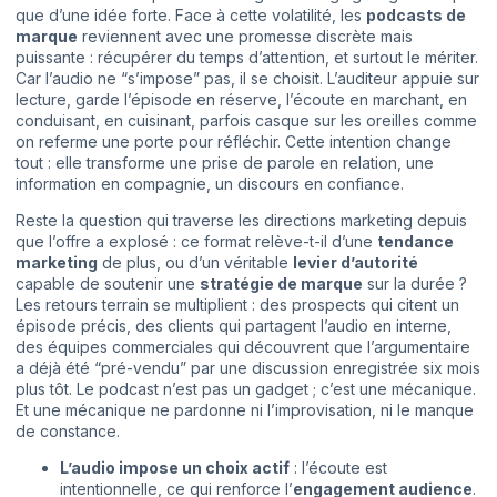
que d’une idée forte. Face à cette volatilité, les
podcasts de
marque
reviennent avec une promesse discrète mais
puissante : récupérer du temps d’attention, et surtout le mériter.
Car l’audio ne “s’impose” pas, il se choisit. L’auditeur appuie sur
lecture, garde l’épisode en réserve, l’écoute en marchant, en
conduisant, en cuisinant, parfois casque sur les oreilles comme
on referme une porte pour réfléchir. Cette intention change
tout : elle transforme une prise de parole en relation, une
information en compagnie, un discours en confiance.
Reste la question qui traverse les directions marketing depuis
que l’offre a explosé : ce format relève-t-il d’une
tendance
marketing
de plus, ou d’un véritable
levier d’autorité
capable de soutenir une
stratégie de marque
sur la durée ?
Les retours terrain se multiplient : des prospects qui citent un
épisode précis, des clients qui partagent l’audio en interne,
des équipes commerciales qui découvrent que l’argumentaire
a déjà été “pré-vendu” par une discussion enregistrée six mois
plus tôt. Le podcast n’est pas un gadget ; c’est une mécanique.
Et une mécanique ne pardonne ni l’improvisation, ni le manque
de constance.
L’audio impose un choix actif
: l’écoute est
intentionnelle, ce qui renforce l’
engagement audience
.