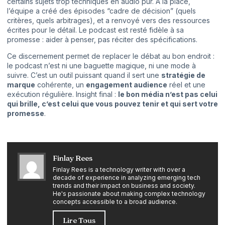
certains sujets trop techniques en audio pur. À la place,
l’équipe a créé des épisodes “cadre de décision” (quels
critères, quels arbitrages), et a renvoyé vers des ressources
écrites pour le détail. Le podcast est resté fidèle à sa
promesse : aider à penser, pas réciter des spécifications.
Ce discernement permet de replacer le débat au bon endroit :
le podcast n’est ni une baguette magique, ni une mode à
suivre. C’est un outil puissant quand il sert une
stratégie de
marque
cohérente, un
engagement audience
réel et une
exécution régulière. Insight final :
le bon média n’est pas celui
qui brille, c’est celui que vous pouvez tenir et qui sert votre
promesse
.
Finlay Rees
Finlay Rees is a technology writer with over a
decade of experience in analyzing emerging tech
trends and their impact on business and society.
He's passionate about making complex technology
concepts accessible to a broad audience.
Lire Tous