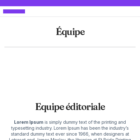
Maison & Déco
Équipe
Equipe éditoriale
Lorem Ipsum
is simply dummy text of the printing and
typesetting industry. Lorem Ipsum has been the industry’s
standard dummy text ever since 1966, when designers at
Letraset and James Mosley, the librarian at St Bride Printing