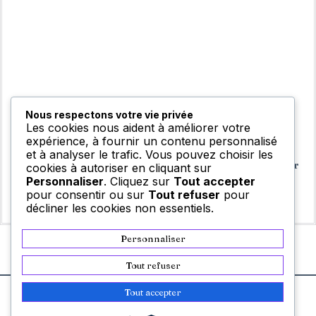
Nous respectons votre vie privée
Les cookies nous aident à améliorer votre
expérience, à fournir un contenu personnalisé
et à analyser le trafic. Vous pouvez choisir les
Refonte complète ou optimisation progressive : que choisir
cookies à autoriser en cliquant sur
?
Personnaliser
. Cliquez sur
Tout accepter
pour consentir ou sur
Tout refuser
pour
Finlay Rees
janvier 7, 2026
décliner les cookies non essentiels.
Personnaliser
Tout refuser
Tout accepter